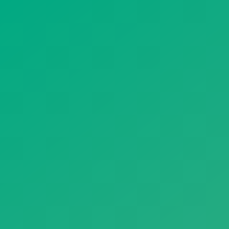
遥想公瑾当年，小乔初嫁了，雄姿英发。
羽扇纶巾，谈笑间，樯橹灰飞烟灭。
故国神游，多情应笑我，早生华发。
人生如梦，一尊还酹江月。